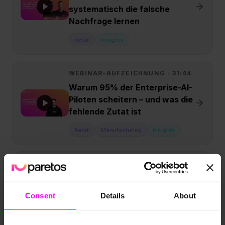
systematisch die falsche
Nachfrage lernen
Retail
Insights
WEBINAR-AUFZEICHNUNG ·
31:44
Warum 95% der Enterprise-AI-
Piloten scheitern – und was die
fehlende Zutat ist
Retail
Manufacturing
Insights
WEBINAR-AUFZEICHNUNG ·
24:43
Schluss mit Fehlprognosen:
Warum KI-Agenten uns bei
Consent
Details
About
Produktneueinführungen
klüger entscheiden lassen