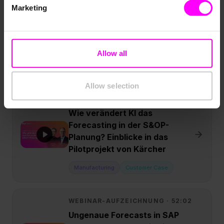
Marketing
KI-Planung statt Excel: Wie
Retailer 15% höhere
Verfügbarkeit bei 20% weniger
Bestand erreichen
Allow all
Retail
Experten Webinar
Allow selection
WEBINAR-AUFZEICHNUNG ·
32:09
Wie verändert KI das
Forecasting in der S&OP-
Planung? Einblicke in das
Pilotprojekt von Kärcher
Manufacturing
Customer Case
WEBINAR-AUFZEICHNUNG ·
52:02
Ungenaue Forecasts in SAP