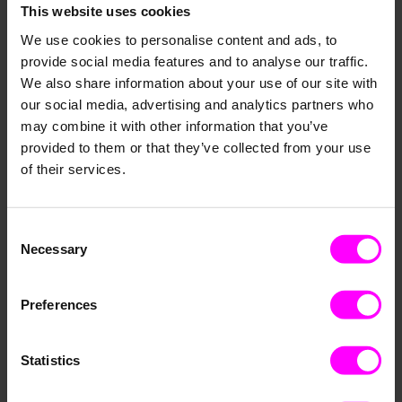
This website uses cookies
Retail
Manufacturing
Insights
We use cookies to personalise content and ads, to
provide social media features and to analyse our traffic.
WEBINAR-AUFZEICHNUNG ·
50:24
We also share information about your use of our site with
Wie Bültel mit KI-Planung eine
our social media, advertising and analytics partners who
datenreifere Organisation
may combine it with other information that you’ve
wurde
provided to them or that they’ve collected from your use
of their services.
Retail
Customer Case
Consent
WEBINAR-AUFZEICHNUNG ·
45:50
Necessary
Selection
Von Daten zur Entscheidung:
AI Agents als Game Changer
für Analytics und Supply Chain
Preferences
Manufacturing
Customer Case
Statistics
WEBINAR-AUFZEICHNUNG ·
55:08